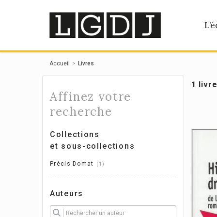
Panneau de gestion des cookies
L’é
Accueil
Livres
1 livr
Affinez votre
recherche
Collections
et sous-collections
Précis Domat
1
Auteurs