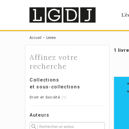
Panneau de gestion des cookies
L’é
Accueil
Livres
1 livr
Affinez votre
recherche
Collections
et sous-collections
Droit et Société
1
Auteurs