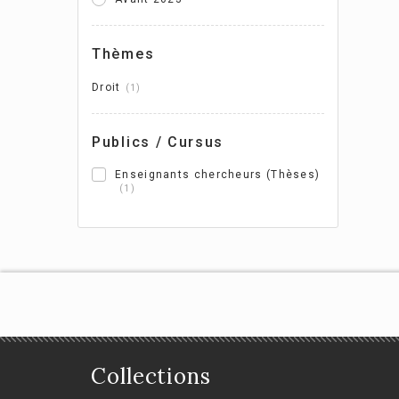
Et
ra
Thèmes
ju
Droit
1
Jul
Publics / Cursus
Enseignants chercheurs (Thèses)
1
Collections