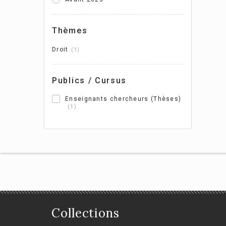
po
à l
Thèmes
pub
Droit
1
Sté
Publics / Cursus
Enseignants chercheurs (Thèses)
1
Collections