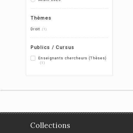
L'o
nat
Thèmes
l'
Droit
Ade
1
Publics / Cursus
Enseignants chercheurs (Thèses)
1
Collections