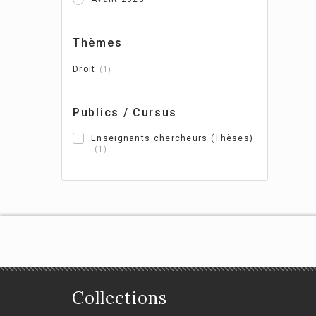
Us
da
Thèmes
ad
Droit
1
Géra
Publics / Cursus
Enseignants chercheurs (Thèses)
1
Collections