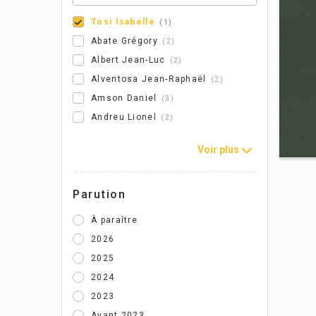
Tosi Isabelle
1
Abate Grégory
2
Albert Jean-Luc
2
Alventosa Jean-Raphaël
2
Amson Daniel
3
Andreu Lionel
2
Voir plus
Parution
À paraître
2026
2025
2024
2023
Avant 2023