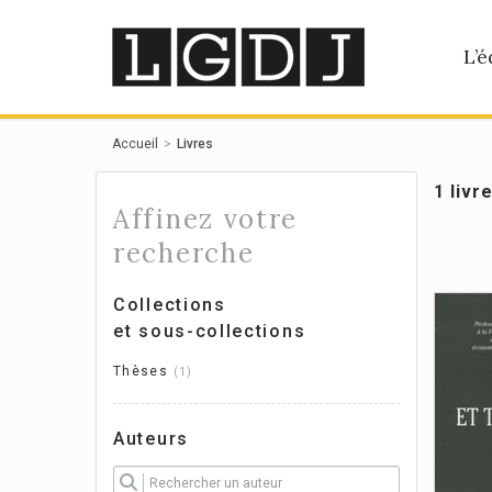
Panneau de gestion des cookies
L’é
Accueil
Livres
1 livr
Affinez votre
recherche
Collections
et sous-collections
Thèses
1
Auteurs