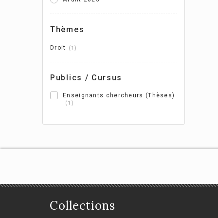
Act
Thèmes
tit
Droit
1
Isab
Publics / Cursus
Enseignants chercheurs (Thèses)
1
Collections