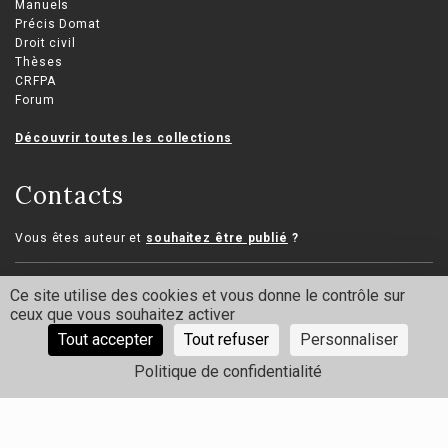
Manuels
Précis Domat
Droit civil
Thèses
CRFPA
Forum
Découvrir toutes les collections
Contacts
Vous êtes auteur et
souhaitez être publié
?
Vous êtes doctorant et
souhaitez publier votre thèse
?
Ce site utilise des cookies et vous donne le contrôle sur
ceux que vous souhaitez activer
Vous êtes libraire ou journaliste et
vous
souhaitez nous
Tout accepter
Tout refuser
Personnaliser
contacter
?
Politique de confidentialité