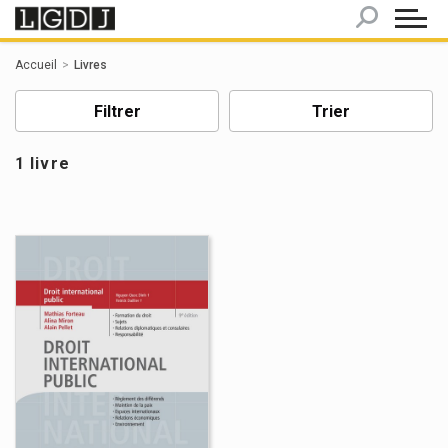
Panneau de gestion des cookies
Accueil
Livres
Filtrer
Trier
1 livre