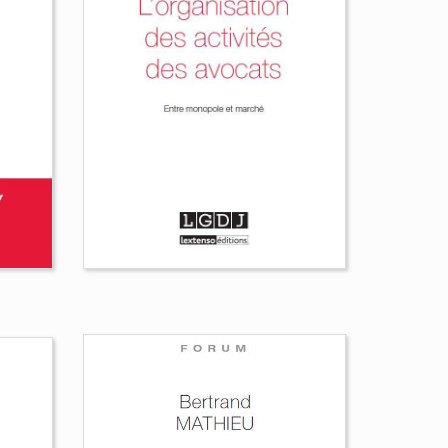
e
La justice en voie de
déshumanisation
Olivia Dufour