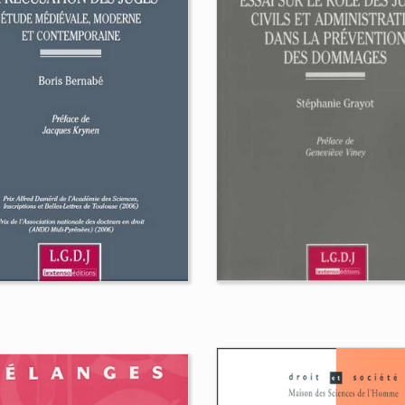
ratégie et
nagement des
binets d'avocats
La direction juridi
n-Marc Lefèvre
de demain
Olivier Chaduteau