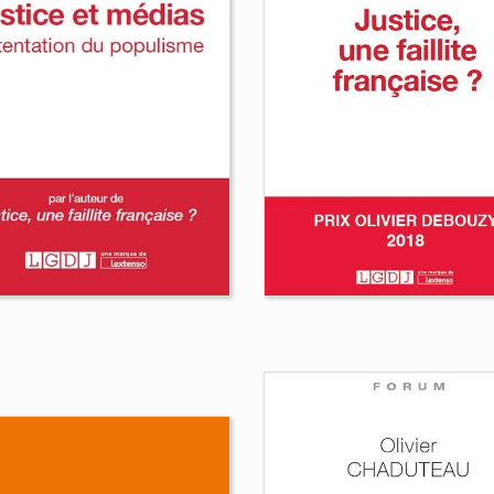
Droit et déontologi
des magistrats
humaniser le droit
Bernard Beignier
Jean
Villacèque
Jean Volff
d Coudrais