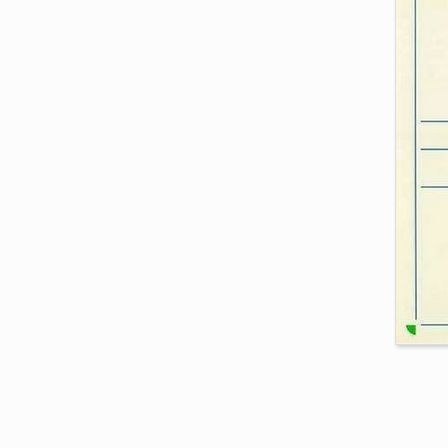
La
se
en
Bu
Coll