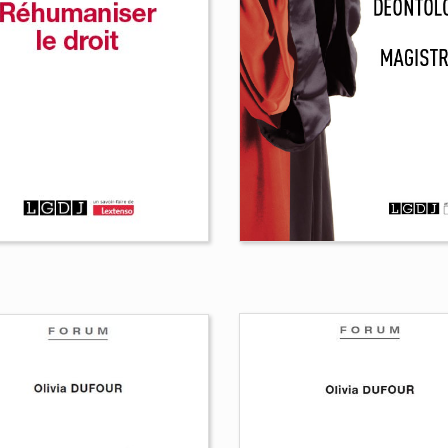
a Bojko
Séverine Risser
La justice au temp
du terrorisme
Olivia Dufour