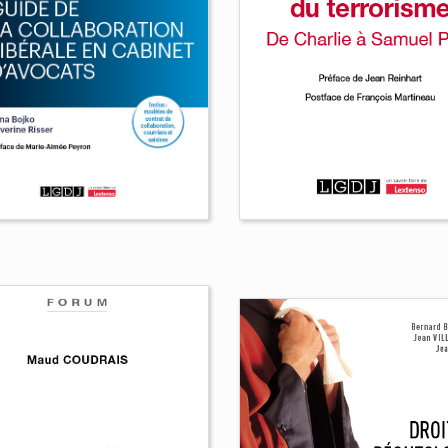
ide de la
llaboration libérale
 cabinet d'avocats