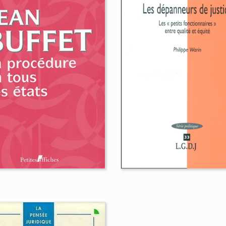
Essai sur le rôle de
juges civils et
 récusation des
administratifs dans
ges. Étude
prévention des
diévale, moderne
dommages
 contemporaine
Stéphanie Grayot
s Bernabé