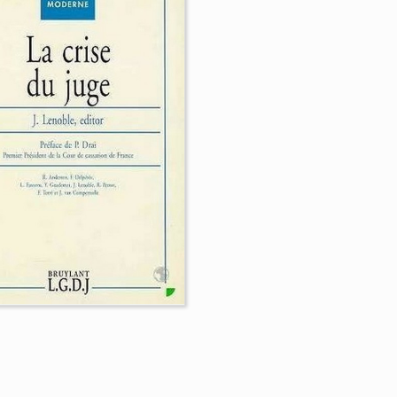
 procédure en tous
Les dépanneurs de
s états - Mélanges
justice. Les "petits
 l'honneur de Jean
fonctionnaires" ent
ffet
qualité et équité
ectif
Philippe Warin