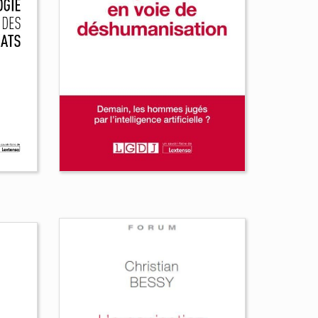
Trois procès
s
extraordinaires. Récit
François Saint-Pierre