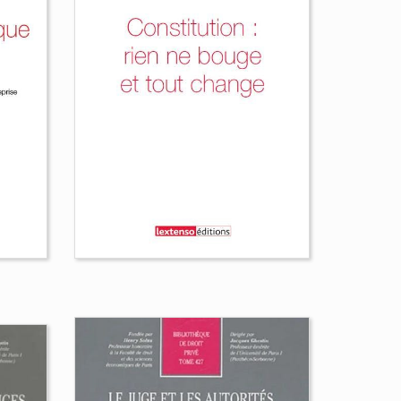
L'organisation des
activités des avocats
Christian Bessy