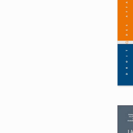
Ju
Oliv