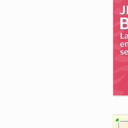
La
ju
mé
et
Bori