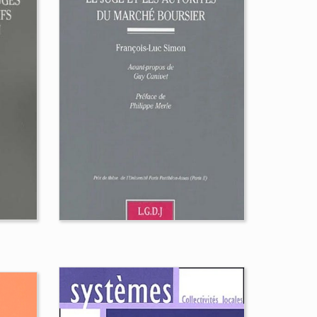
que
Constitution : rien ne
bouge et tout change
Bertrand Mathieu