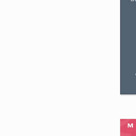
St
ma
ca
Jea