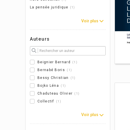
La pensée juridique
1
Voir plus
Auteurs
Beignier Bernard
1
Bernabé Boris
1
Bessy Christian
1
Bojko Léna
1
Chaduteau Olivier
1
Collectif
1
Gu
Voir plus
co
en