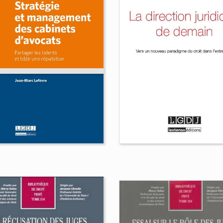
Justice, une faillite
stice et médias
française ?
ia Dufour
Olivia Dufour