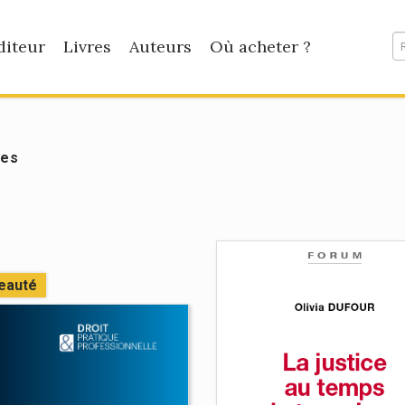
diteur
Livres
Auteurs
Où acheter ?
res
eauté