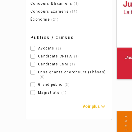
Concours & Examens
3
Concours Examens
17
Économie
21
Ré
Mau
Publics / Cursus
Avocats
2
Candidats CRFPA
1
Candidats ENM
1
Enseignants chercheurs (Thèses)
6
Grand public
3
Magistrats
1
Voir plus