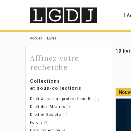
Panneau de gestion des cookies
L’é
Accueil
Livres
19 liv
Affinez votre
recherche
Collections
et sous-collections
Nouv
Droit & pratique professionnelle
1
Droit des Affaires
1
Droit et Société
1
Forum
9
Hors collection
1