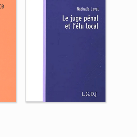
s
 la
Le juge et les
autorités du marché
boursier
François-Luc Simon