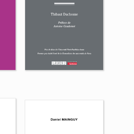
it
professeur Bertrand
Mathieu
Collectif