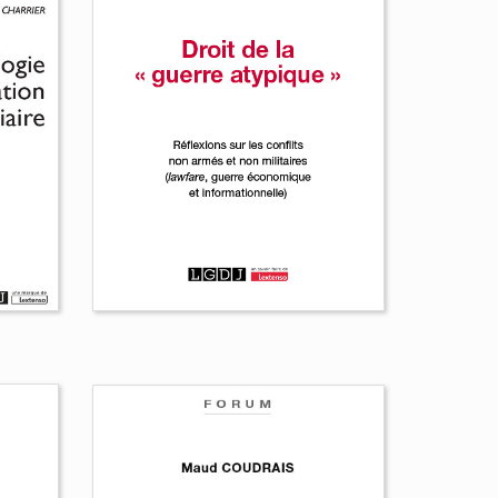
La responsabilité
pour faute de
l'actionnaire
Thibaut Duchesne