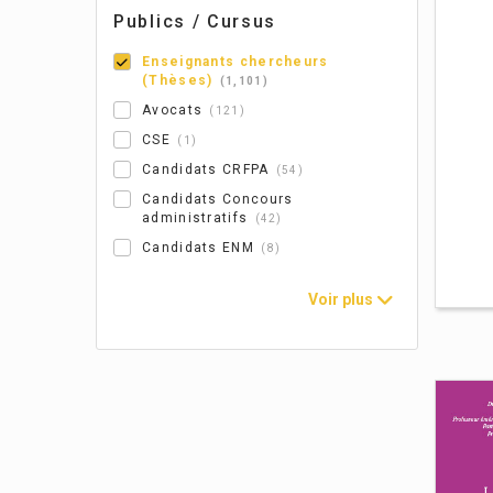
Publics / Cursus
La
pr
Enseignants chercheurs
(Thèses)
1,101
fr
Avocats
121
Guil
CSE
1
Candidats CRFPA
54
Candidats Concours
administratifs
42
Candidats ENM
8
Voir plus