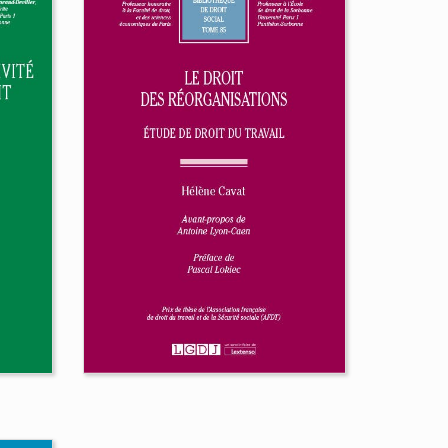
la
ine
mme
ts
Les sanctions en droit
des sociétés
Louis-Marie Savatier