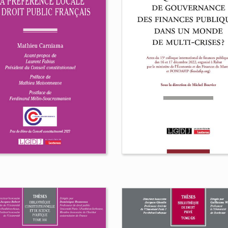
Sociologie de la
médiation judiciair
État post-moderne
Philippe Charrier
ues Chevallier