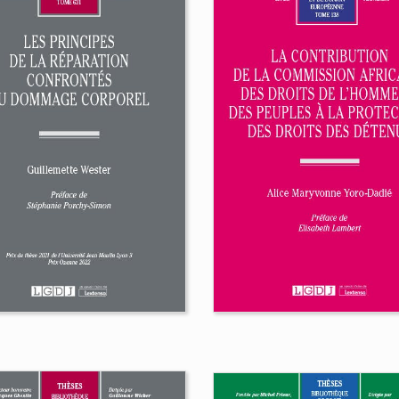
La liberté et l’ordre
public contractuels
s dispositions
l’épreuve des droit
exploitées de la
fondamentaux
nstitution de 1958
Elléa Ripoche
inand Faye