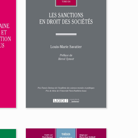
 à
La consommation de
s
l'infraction
Benoit Auroy