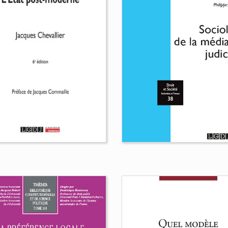
 pratique du
L'abus de droit
écédent en droit
fondamental
ançais
Jonas Guilbert
laume Leroy