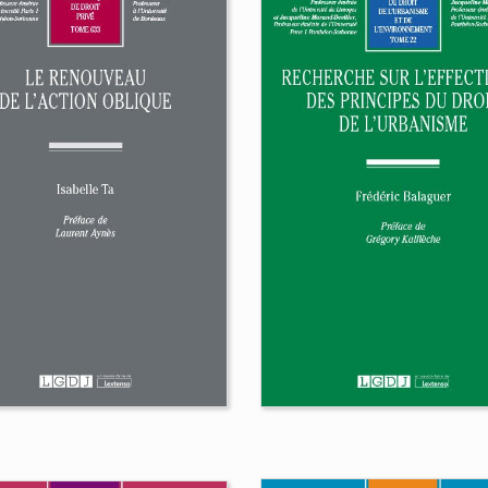
La contribution de 
Commission africa
des droits de l’ho
et des peuples à la
s principes de la
protection des droi
paration confrontés
des détenus
 dommage corporel
Alice Maryvonne Yoro-Dadié
lemette Wester