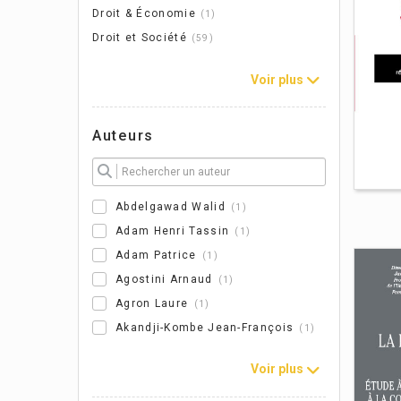
Droit & Économie
1
Droit et Société
59
Voir plus
Auteurs
Abdelgawad Walid
1
Adam Henri Tassin
1
Adam Patrice
1
Agostini Arnaud
1
Agron Laure
1
Akandji-Kombe Jean-François
1
Voir plus
L'