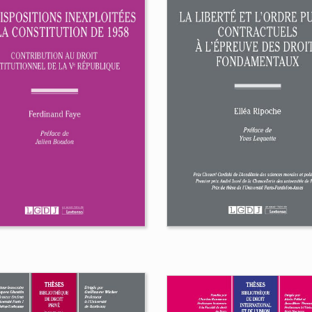
Quel modèle de
gouvernance des
finances publiques
 préférence locale
dans un monde de
 droit public
multi-crises ?
ançais
Michel Bouvier
hieu Carniama