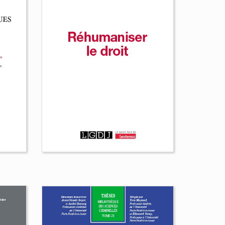
Droit de la « guerre
atypique »
e
Daniel Mainguy