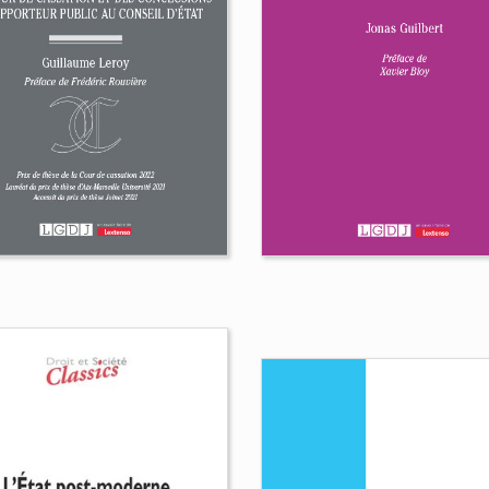
forme du droit des
Les sources du dro
ntrats spéciaux
des sociétés
ippe Stoffel-Munck
Diane
Thiphaine Saupin
ois-Lehalle