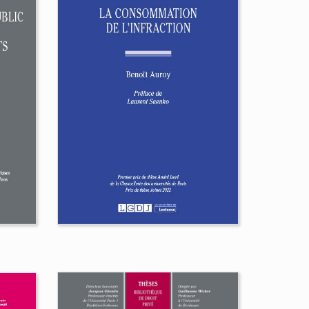
Réhumaniser le droit
Maud Coudrais