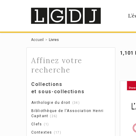
Panneau de gestion des cookies
L’é
Accueil
Livres
1,101 
Affinez votre
recherche
Collections
et sous-collections
Anthologie du droit
34
Bibliothèque de l'Association Henri
Capitant
26
Clefs
1
Contextes
17