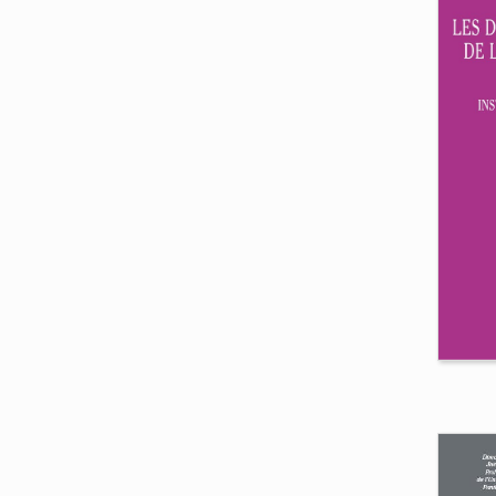
La
en
fr
Mat