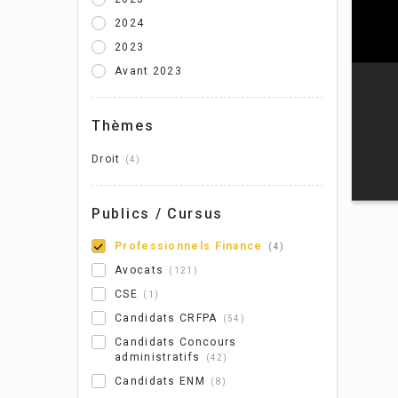
2024
Cy
2023
Myr
Avant 2023
Köc
Thèmes
Droit
4
Publics / Cursus
Professionnels Finance
4
Avocats
121
CSE
1
Candidats CRFPA
54
Candidats Concours
administratifs
42
Candidats ENM
8