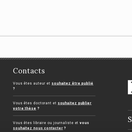
s pactes d'affaires
ques Mestre
Hervé Lécuyer
a Heinich
Contacts
Vous êtes auteur et
souhaitez être publié
?
Vous êtes doctorant et
souhaitez publier
votre thèse
?
S
Vous êtes libraire ou journaliste et
vous
souhaitez nous contacter
?