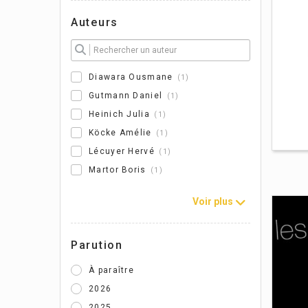
Auteurs
Diawara Ousmane
1
Gutmann Daniel
1
Heinich Julia
1
Köcke Amélie
1
Lécuyer Hervé
1
Martor Boris
1
Voir plus
Parution
À paraître
2026
2025