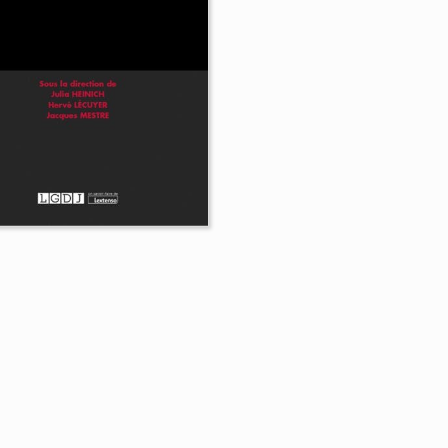
affaires
berarnaques
Daniel Gutmann
iam Quéméner
Amélie
ke