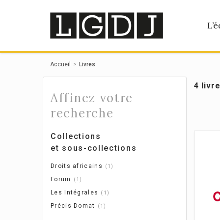
Panneau de gestion des cookies
L’é
Accueil
Livres
4 livr
Affinez votre
recherche
Collections
et sous-collections
Droits africains
1
Forum
1
Les Intégrales
1
Précis Domat
1