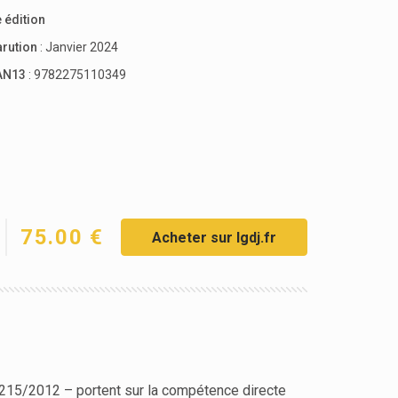
 édition
arution
: Janvier 2024
AN13
: 9782275110349
75.00 €
Acheter sur lgdj.fr
215/2012 – portent sur la compétence directe