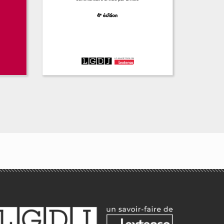
 la
La Convention
européenne des
droits de l'homme