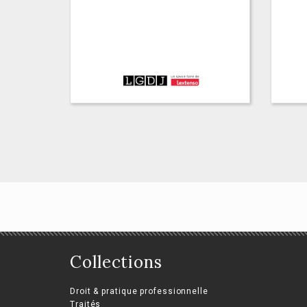
Collections
Europe : l'Union fait la
Le
force… dans la
d'É
Droit & pratique professionnelle
diversité
Traités