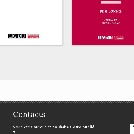
Contribution à
l’intégration des
considérations
environnementales
Contacts
dans les travaux de
 droit des aides
Cour des comptes
tat
Vous êtes auteur et
souhaitez être publié
européenne
?