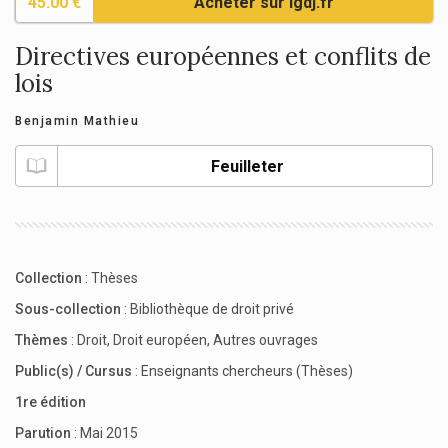
45.00 €
Acheter sur lgdj.fr
Directives européennes et conflits de
lois
Benjamin Mathieu
Feuilleter
Collection
:
Thèses
Sous-collection
:
Bibliothèque de droit privé
Thèmes
:
Droit
,
Droit européen
,
Autres ouvrages
Public(s) / Cursus
:
Enseignants chercheurs (Thèses)
1re édition
Parution
: Mai 2015