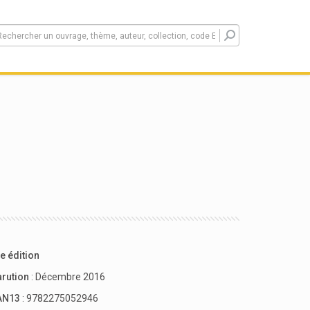
e édition
arution
: Décembre 2016
AN13
: 9782275052946