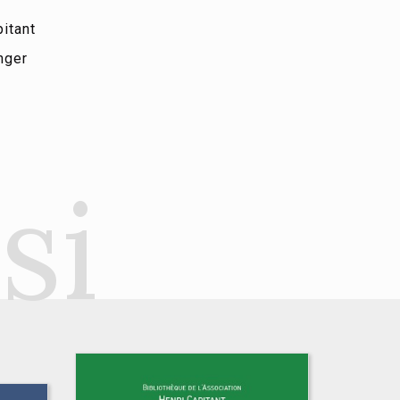
itant
nger
si