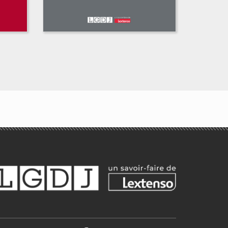
Essai critique sur les
conditions de la
résolution unilatérale
Joaquín Polit