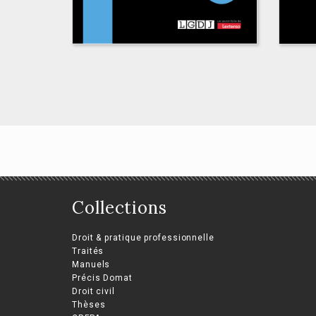
Collections
Droit des contrats
Le
spéciaux
Droit & pratique professionnelle
l’e
Traités
Laurent Aynès, Philippe Malaurie,
Manuels
Rom
Pierre-Yves Gautier
Précis Domat
Droit civil
Thèses