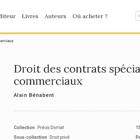
diteur
Livres
Auteurs
Où acheter ?
merciaux
Droit des contrats spécia
commerciaux
Alain Bénabent
Collection
:
Précis Domat
15
Sous-collection
:
Droit privé
P