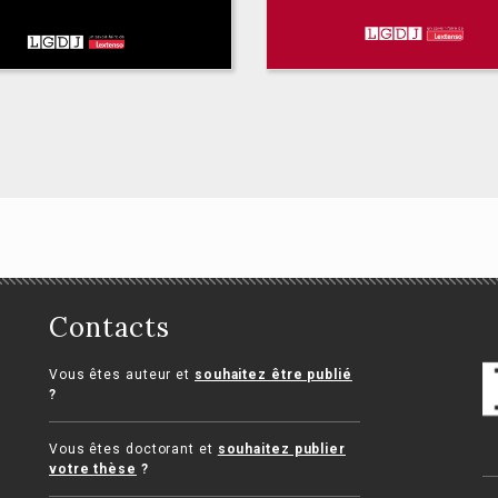
Contacts
Mélanges en
 statut juridique de
l'honneur de Pierre
Vous êtes auteur et
souhaitez être publié
nfant au 21e siècle
Crocq
?
ain Boffa
Collectif
Vous êtes doctorant et
souhaitez publier
votre thèse
?