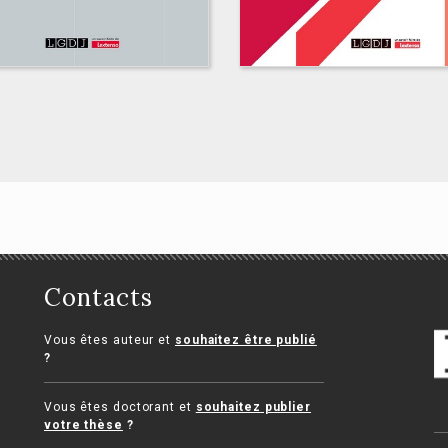
s sociétés
Contacts
mmerciales
Droit des sociétés
nique Magnier, Julia Heinich,
Vous êtes auteur et
souhaitez être publié
Paul Le Cannu, Bruno Donde
?
-Jacques Ansault, Michel
main
Vous êtes doctorant et
souhaitez publier
votre thèse
?