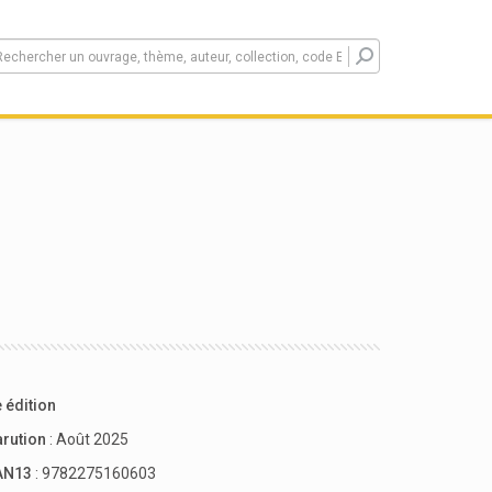
 édition
arution
: Août 2025
AN13
: 9782275160603