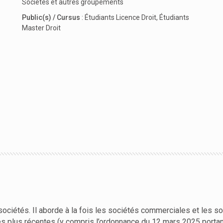
Sociétés et autres groupements
Public(s) / Cursus
:
Étudiants Licence Droit
,
Étudiants
Master Droit
ociétés. Il aborde à la fois les sociétés commerciales et les soc
 les plus récentes (y compris l’ordonnance du 12 mars 2025 porta