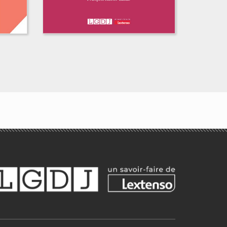
Le pouvoir de
direction de la
société mère sur ses
ro
filiales
Emma Miglietta