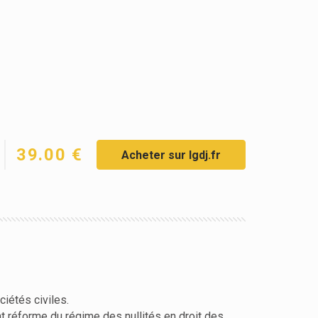
39.00 €
Acheter sur lgdj.fr
iétés civiles.
nt réforme du régime des nullités en droit des