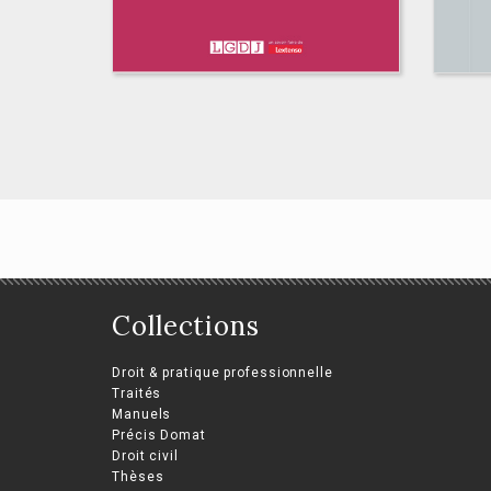
Le
Le conseil
Collections
co
d’administration et la
stratégie de
Véro
Droit & pratique professionnelle
l’entreprise
Traités
Jean
Manuels
Ger
Théo Vuarnet
Précis Domat
Droit civil
Thèses