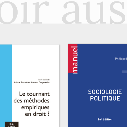
oir aus