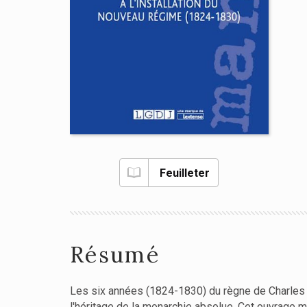
Feuilleter
Résumé
Les six années (1824-1830) du règne de Charles X,
l'héritage de la monarchie absolue. Cet ouvrage m