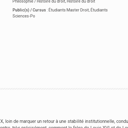
Philosophie / Histoire du droit
,
Histoire du droit
Public(s) / Cursus
:
Étudiants Master Droit
,
Étudiants
Sciences-Po
 loin de marquer un retour à une stabilité institutionnelle, cond
ontre, très précisément, comment le frère de Louis XVI et de Lou