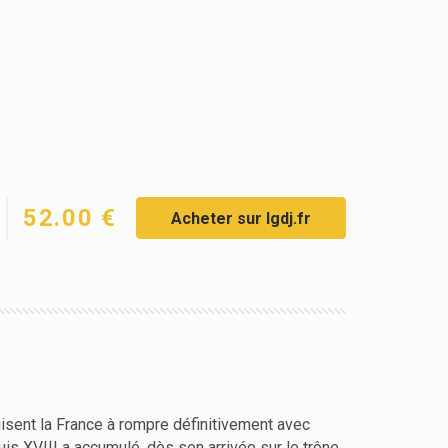
52.00 €
Acheter sur lgdj.fr
uisent la France à rompre définitivement avec
is XVIII a accumulé, dès son arrivée sur le trône,