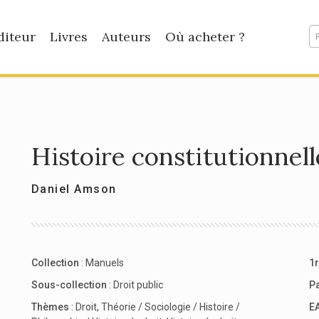
diteur
Livres
Auteurs
Où acheter ?
Histoire constitutionnell
Daniel Amson
Collection
:
Manuels
1r
Sous-collection
:
Droit public
P
Thèmes
:
Droit
,
Théorie / Sociologie / Histoire /
E