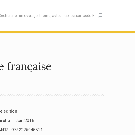
e française
e édition
arution
: Juin 2016
AN13
: 9782275045511