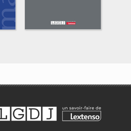
L’intérêt général
comme limite aux
e
droits fondamentaux
Jeanne de Dinechin