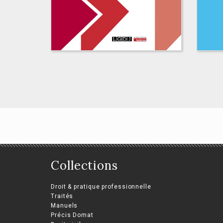
Histoire du droit des
Le
Collections
affaires
mé
en 
Romuald Szramkiewicz, Olivier
Droit & pratique professionnelle
Descamps
Traités
Ari
Manuels
Desp
Précis Domat