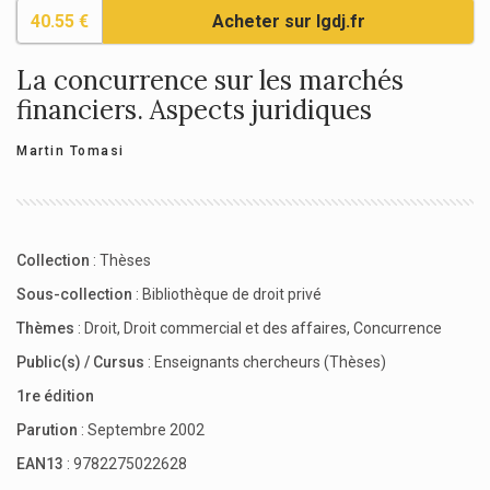
40.55 €
Acheter sur lgdj.fr
La concurrence sur les marchés
financiers. Aspects juridiques
Martin Tomasi
Collection
:
Thèses
Sous-collection
:
Bibliothèque de droit privé
Thèmes
:
Droit
,
Droit commercial et des affaires
,
Concurrence
Public(s) / Cursus
:
Enseignants chercheurs (Thèses)
1re édition
Parution
: Septembre 2002
EAN13
: 9782275022628