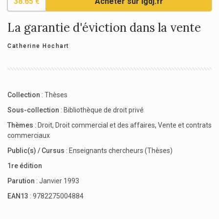
38.65 €
Acheter sur lgdj.fr
La garantie d'éviction dans la vente
Catherine Hochart
Collection
:
Thèses
Sous-collection
:
Bibliothèque de droit privé
Thèmes
:
Droit
,
Droit commercial et des affaires
,
Vente et contrats
commerciaux
Public(s) / Cursus
:
Enseignants chercheurs (Thèses)
1re édition
Parution
: Janvier 1993
EAN13
: 9782275004884