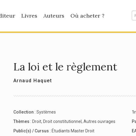
diteur
Livres
Auteurs
Où acheter ?
La loi et le règlement
Arnaud Haquet
Collection
:
Systèmes
1r
Thèmes
:
Droit
,
Droit constitutionnel
,
Autres ouvrages
P
Public(s) / Cursus
:
Étudiants Master Droit
E