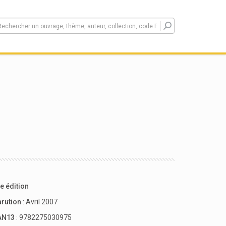
e édition
arution
: Avril 2007
AN13
: 9782275030975