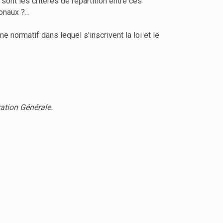
ont les critères de répartition entre ces
naux ?...
 normatif dans lequel s'inscrivent la loi et le
ration Générale.