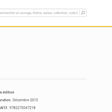
e édition
arution
: Décembre 2015
AN13
: 9782275047218