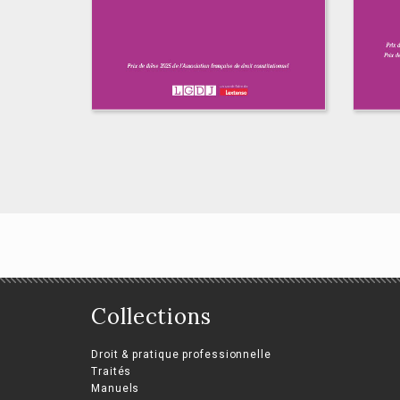
Collections
Le droit de vote aux
Dro
États-Unis
do
Droit & pratique professionnelle
d’Amérique
Ro
Traités
Manuels