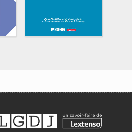
e
La valeur d’égalité en
droit public français
et britannique