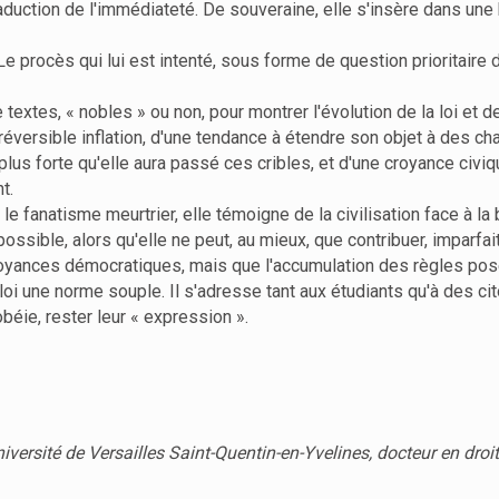
aduction de l'immédiateté. De souveraine, elle s'insère dans une 
 Le procès qui lui est intenté, sous forme de question prioritaire
extes, « nobles » ou non, pour montrer l'évolution de la loi et de
irréversible inflation, d'une tendance à étendre son objet à des 
t plus forte qu'elle aura passé ces cribles, et d'une croyance civi
t.
u le fanatisme meurtrier, elle témoigne de la civilisation face à la 
ossible, alors qu'elle ne peut, au mieux, que contribuer, imparfai
croyances démocratiques, mais que l'accumulation des règles pos
loi une norme souple. Il s'adresse tant aux étudiants qu'à des cit
béie, rester leur « expression ».
iversité de Versailles Saint-Quentin-en-Yvelines, docteur en droit