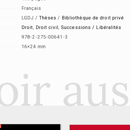
Français
LGDJ /
Thèses
/
Bibliothèque de droit privé
Droit
,
Droit civil
,
Successions / Libéralités
978-2-275-00641-3
16×24 mm
oir aus