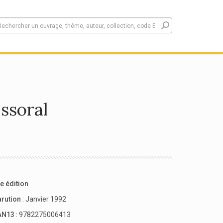
ssoral
e édition
arution
: Janvier 1992
AN13
: 9782275006413