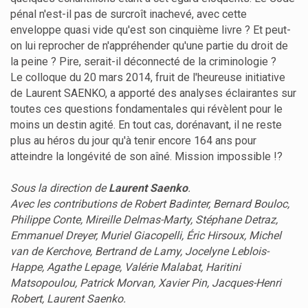
pénal n'est-il pas de surcroît inachevé, avec cette
enveloppe quasi vide qu'est son cinquième livre ? Et peut-
on lui reprocher de n'appréhender qu'une partie du droit de
la peine ? Pire, serait-il déconnecté de la criminologie ?
Le colloque du 20 mars 2014, fruit de l'heureuse initiative
de Laurent SAENKO, a apporté des analyses éclairantes sur
toutes ces questions fondamentales qui révèlent pour le
moins un destin agité. En tout cas, dorénavant, il ne reste
plus au héros du jour qu'à tenir encore 164 ans pour
atteindre la longévité de son aîné. Mission impossible !?
Sous la direction de
Laurent Saenko
.
Avec les contributions de Robert Badinter, Bernard Bouloc,
Philippe Conte, Mireille Delmas-Marty, Stéphane Detraz,
Emmanuel Dreyer, Muriel Giacopelli, Éric Hirsoux, Michel
van de Kerchove, Bertrand de Lamy, Jocelyne Leblois-
Happe, Agathe Lepage, Valérie Malabat, Haritini
Matsopoulou, Patrick Morvan, Xavier Pin, Jacques-Henri
Robert, Laurent Saenko.