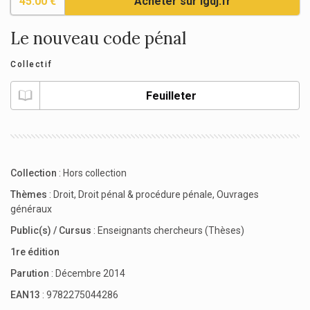
45.00 €
Acheter sur lgdj.fr
Le nouveau code pénal
Collectif
Feuilleter
Collection
:
Hors collection
Thèmes
:
Droit
,
Droit pénal & procédure pénale
,
Ouvrages
généraux
Public(s) / Cursus
:
Enseignants chercheurs (Thèses)
1re édition
Parution
: Décembre 2014
EAN13
: 9782275044286