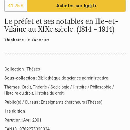
41.75 €
Acheter sur lgdj.fr
Le préfet et ses notables en Ille-et-
Vilaine au XIXe siècle. (1814 - 1914)
Thiphaine Le Yoncourt
Collection
:
Thèses
Sous-collection
:
Bibliothèque de science administrative
Thèmes
:
Droit
,
Théorie / Sociologie / Histoire / Philosophie /
Histoire du droit
,
Histoire du droit
Public(s) / Cursus
:
Enseignants chercheurs (Thèses)
1re édition
Parution
: Avril 2001
EAN13
: 9782275020334