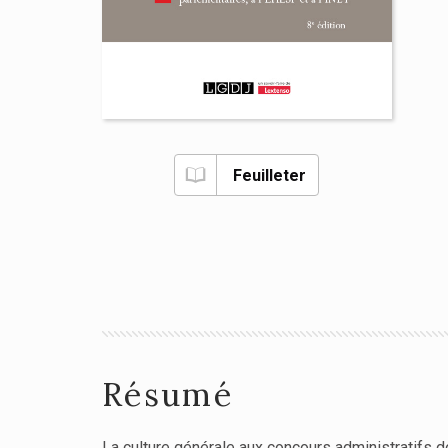
Feuilleter
Résumé
La culture générale aux concours administratifs do