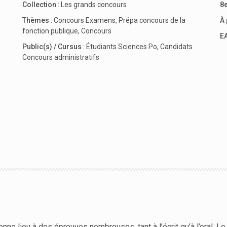
Collection
:
Les grands concours
8e
Thèmes
:
Concours Examens
,
Prépa concours de la
À 
fonction publique
,
Concours
E
Public(s) / Cursus
:
Étudiants Sciences Po
,
Candidats
Concours administratifs
nne lieu à des épreuves nombreuses, tant à l’écrit qu’à l’oral. Le