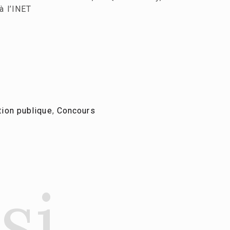
à l’INET
tion publique
,
Concours
si