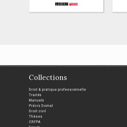
Po
éc
Transitions
écologique et
Jean
Alex
numérique
Théo
Collections
Cyril Cassagnaud, Luka De Silva,
Asso
Alexandre Schulz
Def
Droit & pratique professionnelle
Traités
Manuels
Précis Domat
Droit civil
Thèses
CRFPA