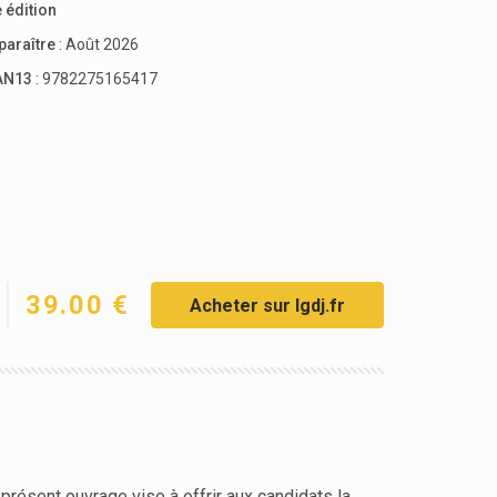
 édition
paraître
: Août 2026
AN13
: 9782275165417
39.00 €
Acheter sur lgdj.fr
 présent ouvrage vise à offrir aux candidats la