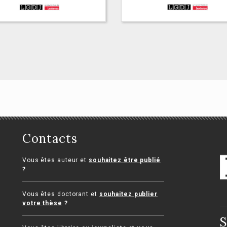
litiques
onomiques
Questions sanitair
-Baptiste Barfety,
andre Ouizille, Jean Dalbard,
et sociales
 Iberrakene, Rébecca
Contacts
Anne-Lise Brasseur, Louis
uline-Béra, Galaad
Hannetel, Mathias Zomer
ontaine
Vous êtes auteur et
souhaitez être publié
?
Vous êtes doctorant et
souhaitez publier
votre thèse
?
S