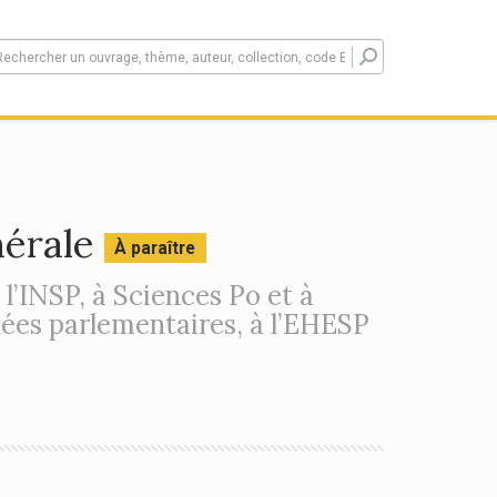
nérale
À paraître
l’INSP, à Sciences Po et à
ées parlementaires, à l’EHESP