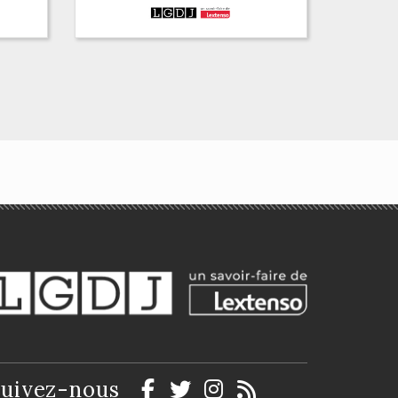
es
La note de synthèse -
CRFPA - Examen
national Session 2026
Boris Bernabé, Michaël Poyet
uivez-nous