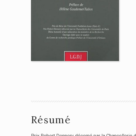
Résumé
Prix Robert Dennery décerné par la Chancellerie 