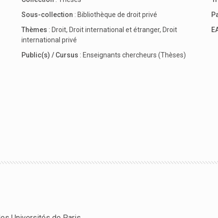
Sous-collection
:
Bibliothèque de droit privé
P
Thèmes
:
Droit
,
Droit international et étranger
,
Droit
E
international privé
Public(s) / Cursus
:
Enseignants chercheurs (Thèses)
des Universités de Paris