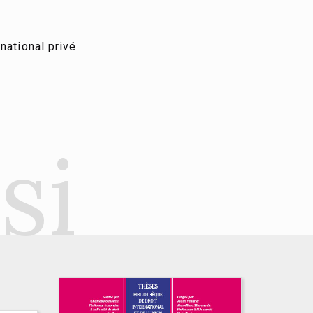
rnational privé
si