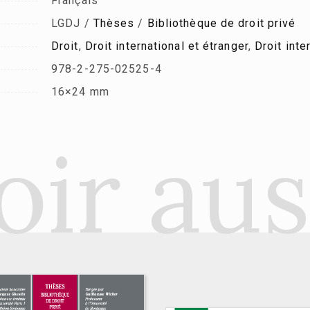
Français
LGDJ /
Thèses
/
Bibliothèque de droit privé
Droit
,
Droit international et étranger
,
Droit inte
978-2-275-02525-4
16×24 mm
oir aus