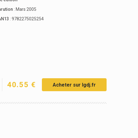
arution
: Mars 2005
AN13
: 9782275025254
40.55 €
Acheter sur lgdj.fr