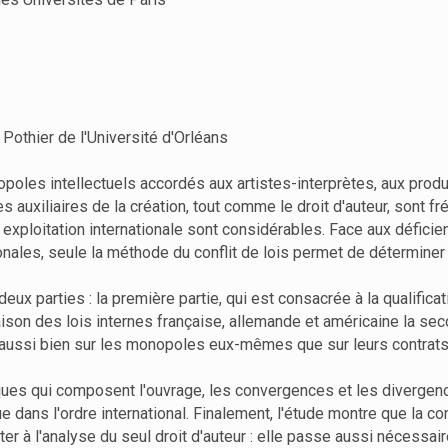
 Pothier de l'Université d'Orléans
opoles intellectuels accordés aux artistes-interprètes, aux produ
es auxiliaires de la création, tout comme le droit d'auteur, sont
r exploitation internationale sont considérables. Face aux déficie
onales, seule la méthode du conflit de lois permet de déterminer 
eux parties : la première partie, qui est consacrée à la qualificat
son des lois internes française, allemande et américaine la secon
te aussi bien sur les monopoles eux-mêmes que sur leurs contrats 
es qui composent l'ouvrage, les convergences et les divergences 
ue dans l'ordre international. Finalement, l'étude montre que la c
iter à l'analyse du seul droit d'auteur : elle passe aussi nécessa