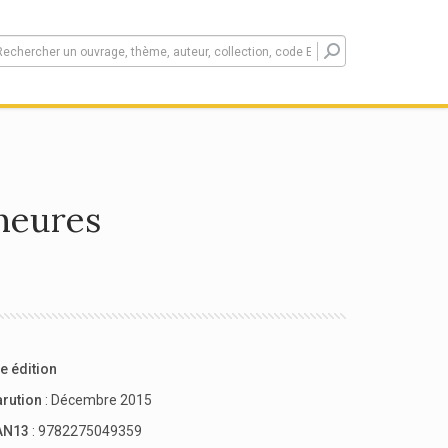
heures
e édition
arution
: Décembre 2015
AN13
: 9782275049359