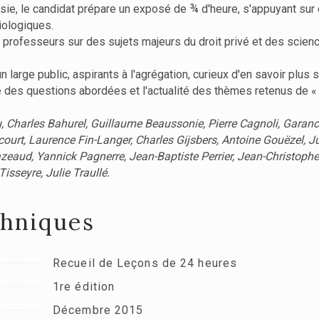
oisie, le candidat prépare un exposé de ¾ d'heure, s'appuyant sur
iologiques.
rofesseurs sur des sujets majeurs du droit privé et des science
n large public, aspirants à l'agrégation, curieux d'en savoir plus
té des questions abordées et l'actualité des thèmes retenus de 
eu, Charles Bahurel, Guillaume Beaussonie, Pierre Cagnoli, Garanc
ourt, Laurence Fin-Langer, Charles Gijsbers, Antoine Gouëzel, J
eaud, Yannick Pagnerre, Jean-Baptiste Perrier, Jean-Christop
sseyre, Julie Traullé.
chniques
Recueil de Leçons de 24 heures
1re édition
Décembre 2015