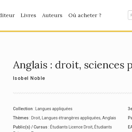
diteur
Livres
Auteurs
Où acheter ?
Anglais : droit, sciences 
Isobel Noble
Collection
:
Langues appliquées
3e
Thèmes
:
Droit
,
Langues étrangères appliquées
,
Anglais
P
Public(s) / Cursus
:
Étudiants Licence Droit
,
Étudiants
E