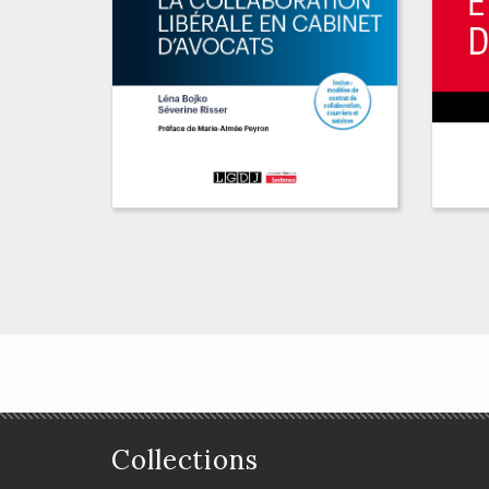
Guide de la
collaboration libérale
en cabinet d'avocats
Collections
Di
Léna Bojko, Séverine Risser