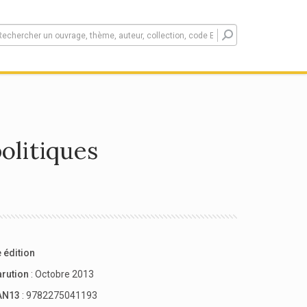
politiques
 édition
arution
: Octobre 2013
AN13
: 9782275041193