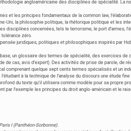
hodologie angloaméricaine des disciplines de spécialité. La no
ines et les principes fondamentaux de la common law, l'élaboration
Uni, la philosophie politique, la rhétorique politique et les inte
 disciplines concernées, tels le terrorisme, le port d'armes, l'ét
a tolérance zéro.
 pensée juridiques, politiques et philosophiques inspirés par Ho
 base, un glossaire des termes de spécialité, des exercices de 
de de cas, avis d'expert). Des activités de prise de parole, de r
cal comprenant quelque sept cents termes spécialisés et un inde
era l'étudiant à la technique de l'analyse du discours une étude
profond du texte qu'il utilisera comme modèle pour sa propre pro
ent par l'exemple les principes du droit anglo-américain et le ra
 Paris I (Panthéon-Sorbonne).