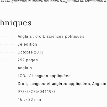
s et européennes et assure les cours magistraux de civilisation à
chniques
Anglais : droit, sciences politiques
3e édition
Octobre 2013
292 pages
Anglais
LGDJ /
Langues appliquées
Droit
,
Langues étrangères appliquées
,
Anglais
978-2-275-04119-3
16.5×23 mm