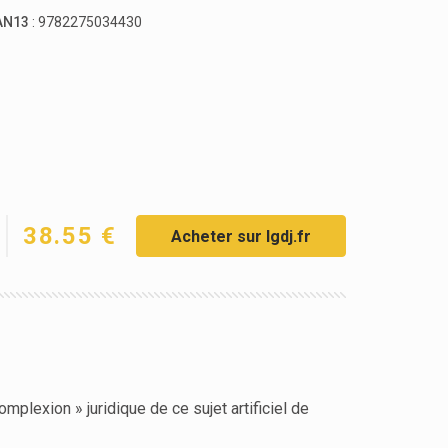
AN13
: 9782275034430
38.55 €
Acheter sur lgdj.fr
mplexion » juridique de ce sujet artificiel de