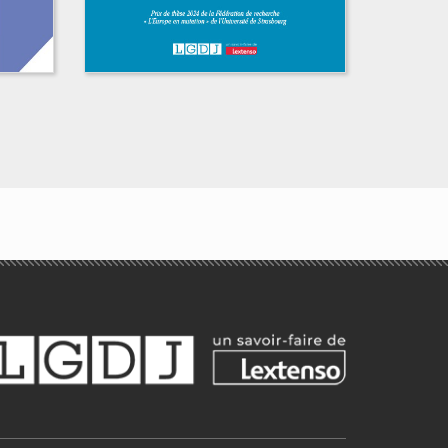
e
La valeur d’égalité en
droit public français
et britannique
Romain Place