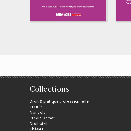
Collections
Le droit de vote aux
Dro
États-Unis
do
Droit & pratique professionnelle
d’Amérique
Ro
Traités
Manuels
Paul Langlois Deschamps
Mari
Précis Domat
Droit civil
Thèses