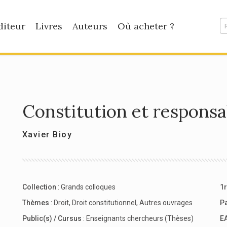
diteur
Livres
Auteurs
Où acheter ?
Constitution et responsab
Xavier Bioy
Collection
:
Grands colloques
1r
Thèmes
:
Droit
,
Droit constitutionnel
,
Autres ouvrages
P
Public(s) / Cursus
:
Enseignants chercheurs (Thèses)
E