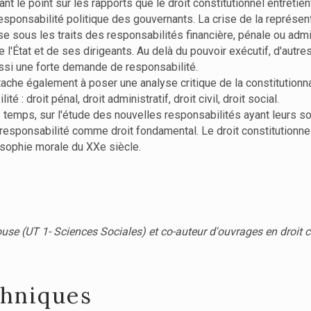
nt le point sur les rapports que le droit constitutionnel entretie
a responsabilité politique des gouvernants. La crise de la représe
 sous les traits des responsabilités financière, pénale ou admin
 l'État et de ses dirigeants. Au delà du pouvoir exécutif, d'aut
aussi une forte demande de responsabilité.
tache également à poser une analyse critique de la constitutionna
 : droit pénal, droit administratif, droit civil, droit social.
s temps, sur l'étude des nouvelles responsabilités ayant leurs sou
 responsabilité comme droit fondamental. Le droit constitutionne
osophie morale du XXe siècle.
use (UT 1- Sciences Sociales) et co-auteur d'ouvrages en droit co
chniques