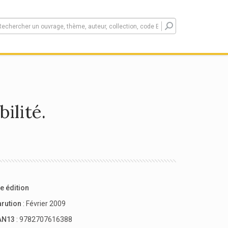
ilité.
e édition
arution
: Février 2009
AN13
: 9782707616388