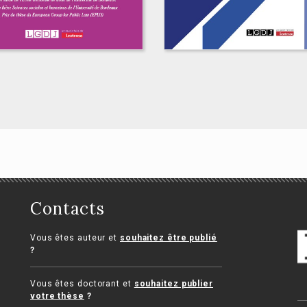
Histoire
constitutionnelle d
la France de 1789 à
Contacts
it public et
nos jours
ctrine publiciste au
Vous êtes auteur et
souhaitez être publié
Marcel Morabito
yaume-Uni
?
e Padilla
Vous êtes doctorant et
souhaitez publier
votre thèse
?