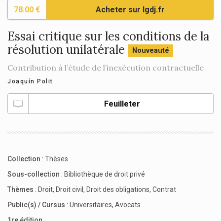
78.00 €
Acheter sur lgdj.fr
Essai critique sur les conditions de la
résolution unilatérale
Nouveauté
Contribution à l’étude de l’inexécution contractuelle
Joaquín Polit
Feuilleter
Collection
:
Thèses
Sous-collection
:
Bibliothèque de droit privé
Thèmes
:
Droit
,
Droit civil
,
Droit des obligations
,
Contrat
Public(s) / Cursus
:
Universitaires
,
Avocats
1re édition