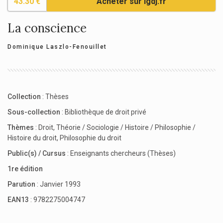
43.30 €
Acheter sur lgdj.fr
La conscience
Dominique Laszlo-Fenouillet
Collection
:
Thèses
Sous-collection
:
Bibliothèque de droit privé
Thèmes
:
Droit
,
Théorie / Sociologie / Histoire / Philosophie /
Histoire du droit
,
Philosophie du droit
Public(s) / Cursus
:
Enseignants chercheurs (Thèses)
1re édition
Parution
: Janvier 1993
EAN13
: 9782275004747