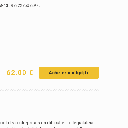
AN13
: 9782275072975
62.00 €
Acheter sur lgdj.fr
it des entreprises en difficulté. Le législateur