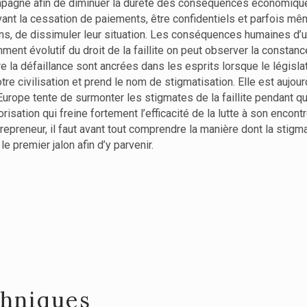
ccompagne afin de diminuer la dureté des conséquences économiques
ant la cessation de paiements, être confidentiels et parfois mêm
s, de dissimuler leur situation. Les conséquences humaines d’un é
ment évolutif du droit de la faillite on peut observer la consta
re la défaillance sont ancrées dans les esprits lorsque le législ
 civilisation et prend le nom de stigmatisation. Elle est aujourd'
urope tente de surmonter les stigmates de la faillite pendant qu
isation qui freine fortement l’efficacité de la lutte à son encontr
trepreneur, il faut avant tout comprendre la manière dont la stigm
e premier jalon afin d’y parvenir.
chniques