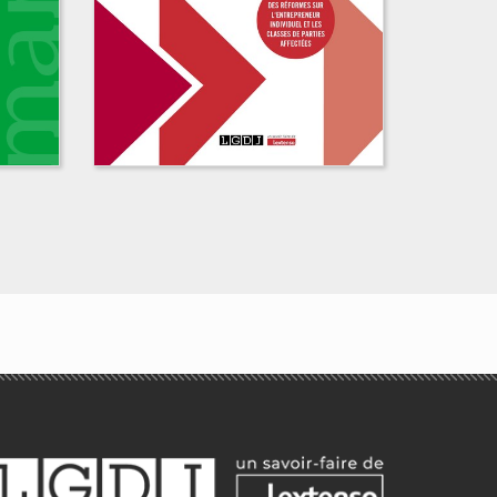
Droit des entreprises
en difficulté
Corinne Saint-Alary-Houin,
rry
Marie-Hélène Monsèrié-Bon,
Caroline Houin-Bressand