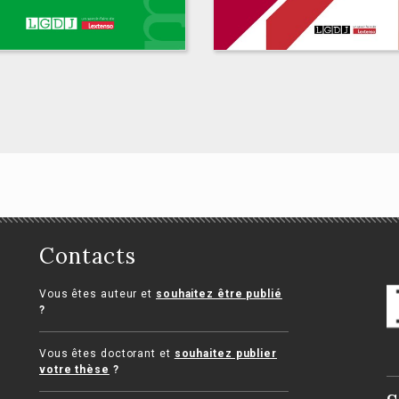
treprises en
Droit des entrepris
ficulté
en difficulté
Contacts
nçoise Pérochon, Maud
Corinne Saint-Alary-Houin,
che, Florence Reille, Thierry
Marie-Hélène Monsèrié-Bon,
Vous êtes auteur et
souhaitez être publié
rio, Anaëlle Donnette,
Caroline Houin-Bressand
?
onique Martineau-
rgninaud
Vous êtes doctorant et
souhaitez publier
votre thèse
?