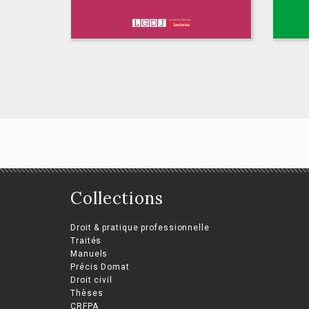
En
dif
L’éviction de la loi du
Collections
concours en
Fra
Laro
procédure collective
Droit & pratique professionnelle
Fava
par les garanties
Traités
Vér
Manuels
Bou
Pauline Serre
Précis Domat
Droit civil
Thèses
CRFPA