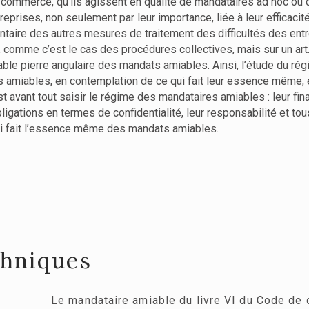
commerce, qu’ils agissent en qualité de mandataires ad hoc ou d
prises, non seulement par leur importance, liée à leur efficacité,
ntaire des autres mesures de traitement des difficultés des en
, comme c’est le cas des procédures collectives, mais sur un art
éritable pierre angulaire des mandats amiables. Ainsi, l’étude du
s amiables, en contemplation de ce qui fait leur essence même, et
vant tout saisir le régime des mandataires amiables : leur finali
ligations en termes de confidentialité, leur responsabilité et to
ui fait l’essence même des mandats amiables.
chniques
Le mandataire amiable du livre VI du Code d