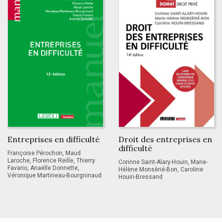
Entreprises en difficulté
Droit des entreprises en
difficulté
Françoise Pérochon, Maud
Laroche, Florence Reille, Thierry
Corinne Saint-Alary-Houin, Marie-
Favario, Anaëlle Donnette,
Hélène Monsèrié-Bon, Caroline
Véronique Martineau-Bourgninaud
Houin-Bressand