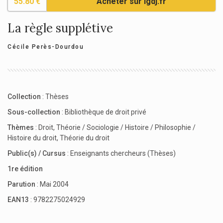
55.80 €
Acheter sur lgdj.fr
La règle supplétive
Cécile Perès-Dourdou
Collection
:
Thèses
Sous-collection
:
Bibliothèque de droit privé
Thèmes
:
Droit
,
Théorie / Sociologie / Histoire / Philosophie /
Histoire du droit
,
Théorie du droit
Public(s) / Cursus
:
Enseignants chercheurs (Thèses)
1re édition
Parution
: Mai 2004
EAN13
: 9782275024929