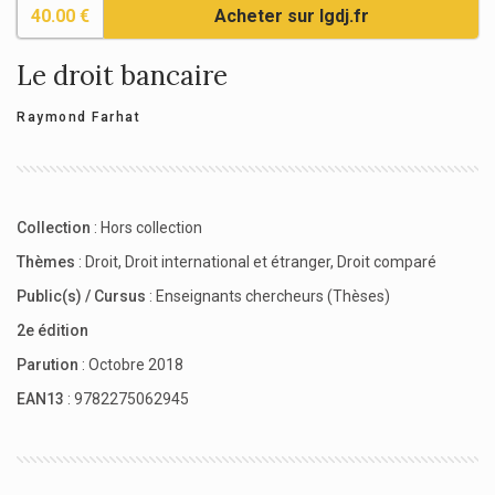
40.00 €
Acheter sur lgdj.fr
Le droit bancaire
Raymond Farhat
Collection
:
Hors collection
Thèmes
:
Droit
,
Droit international et étranger
,
Droit comparé
Public(s) / Cursus
:
Enseignants chercheurs (Thèses)
2e édition
Parution
: Octobre 2018
EAN13
: 9782275062945