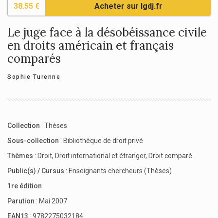
38.55 €
Acheter sur lgdj.fr
Le juge face à la désobéissance civile
en droits américain et français
comparés
Sophie Turenne
Collection
:
Thèses
Sous-collection
:
Bibliothèque de droit privé
Thèmes
:
Droit
,
Droit international et étranger
,
Droit comparé
Public(s) / Cursus
:
Enseignants chercheurs (Thèses)
1re édition
Parution
: Mai 2007
EAN13
: 9782275032184