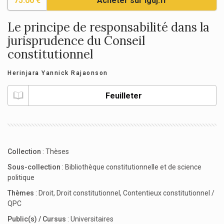
75.00 €
Acheter sur lgdj.fr
Le principe de responsabilité dans la
jurisprudence du Conseil
constitutionnel
Herinjara Yannick Rajaonson
Feuilleter
Collection
:
Thèses
Sous-collection
:
Bibliothèque constitutionnelle et de science
politique
Thèmes
:
Droit
,
Droit constitutionnel
,
Contentieux constitutionnel /
QPC
Public(s) / Cursus
:
Universitaires