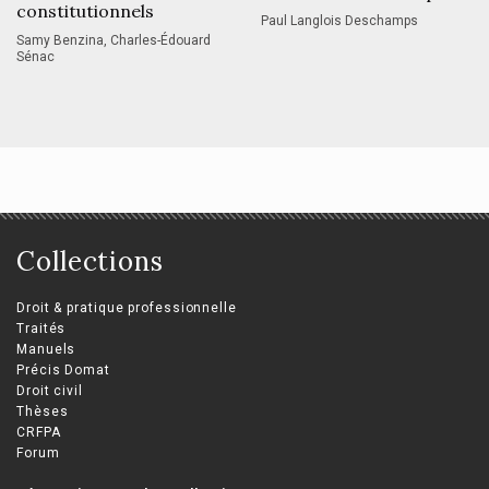
constitutionnels
Paul Langlois Deschamps
Samy Benzina, Charles-Édouard
Sénac
Collections
Droit & pratique professionnelle
Traités
Manuels
Précis Domat
Droit civil
Thèses
CRFPA
Forum