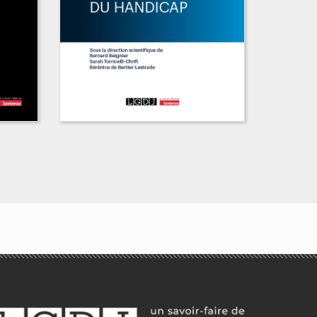
Droit du handicap
Bernard Beignier, Sarah Torricelli-
Chrifi, Bérénice Bertier-Lestrade