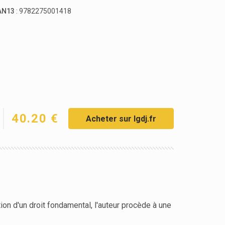
AN13
: 9782275001418
40.20 €
Acheter sur lgdj.fr
ion d'un droit fondamental, l'auteur procède à une