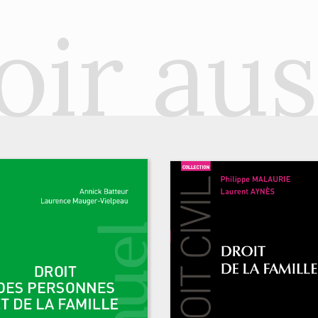
oir aus