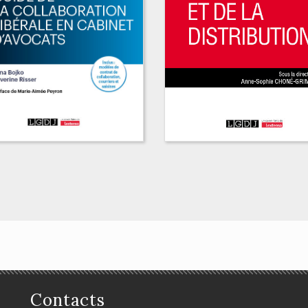
ide de la
llaboration libérale
 cabinet d'avocats
Contacts
Dictionnaire de la