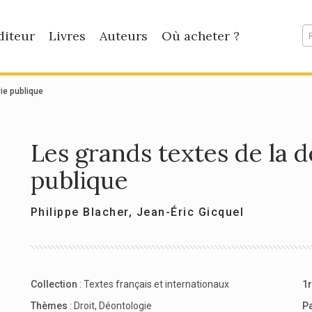
diteur
Livres
Auteurs
Où acheter ?
vie publique
Les grands textes de la d
publique
Philippe Blacher
,
Jean-Éric Gicquel
Collection
:
Textes français et internationaux
1r
Thèmes
:
Droit
,
Déontologie
P