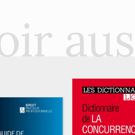
oir aus