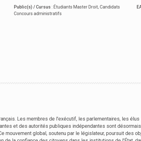
Public(s) / Cursus
:
Étudiants Master Droit
,
Candidats
E
Concours administratifs
français. Les membres de l'exécutif, les parlementaires, les élus 
antes et des autorités publiques indépendantes sont désormais
Ce mouvement global, soutenu par le législateur, poursuit des obj
on de la confiance des citoyens dans les institutions de l'État, da