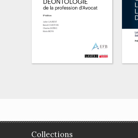
Déontologie de la
Gu
profession d'avocat
co
Thierry Revet, Julien Laurent,
en
Collections
Benoît Chaffois, Charles Boërio,