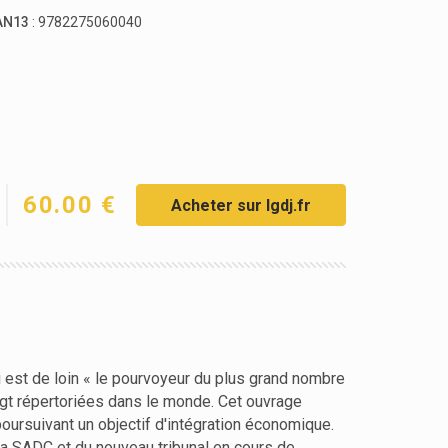
AN13
: 9782275060040
60.00 €
Acheter sur lgdj.fr
ui est de loin « le pourvoyeur du plus grand nombre
vingt répertoriées dans le monde. Cet ouvrage
oursuivant un objectif d'intégration économique.
la SADC et du nouveau tribunal en cours de