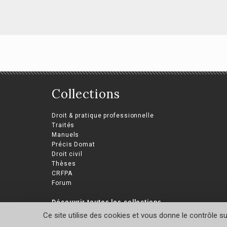
La commande
La
Collections
publique en Afrique
de
Mouhamadou Moustapha
la
Droit & pratique professionnelle
Aïdara, Laurence Lalliot
in
Traités
Manuels
San
Précis Domat
Droit civil
Thèses
CRFPA
Forum
Découvrir toutes les collections
Ce site utilise des cookies et vous donne le contrôle s