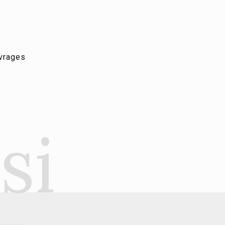
vrages
si