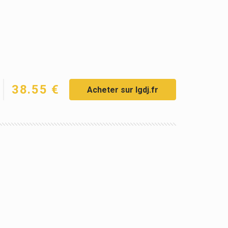
38.55 €
Acheter sur lgdj.fr