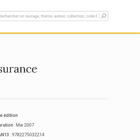
ssurance
e édition
arution
: Mai 2007
AN13
: 9782275032214