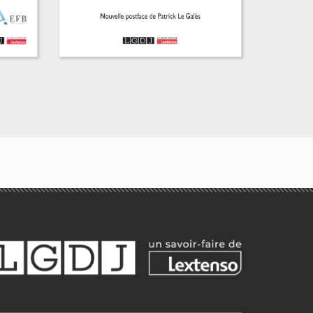
es
dre
nd
lie
La gouvernance
territoriale
Collectif