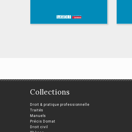
L’action extérieure
Collections
oblique des
collectivités infra-
La
Droit & pratique professionnelle
étatiques
pro
Traités
Manuels
Romain Leatham
Clé
Précis Domat
Droit civil