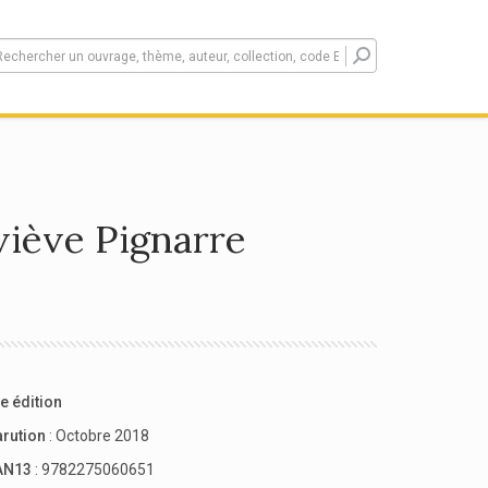
viève Pignarre
e édition
arution
: Octobre 2018
AN13
: 9782275060651