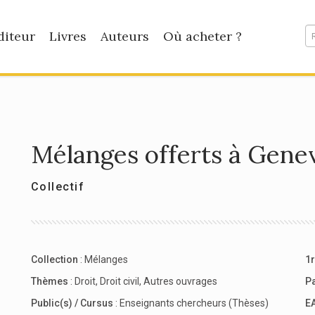
diteur
Livres
Auteurs
Où acheter ?
Mélanges offerts à Gene
Collectif
Collection
:
Mélanges
1r
Thèmes
:
Droit
,
Droit civil
,
Autres ouvrages
P
Public(s) / Cursus
:
Enseignants chercheurs (Thèses)
E