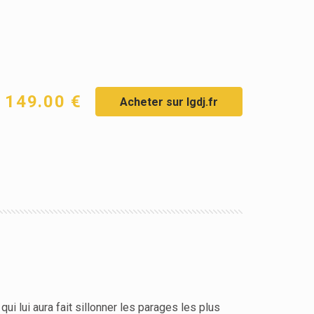
149.00 €
Acheter sur lgdj.fr
i lui aura fait sillonner les parages les plus