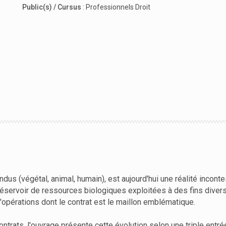
Public(s) / Cursus
:
Professionnels Droit
ndus (végétal, animal, humain), est aujourd'hui une réalité incont
réservoir de ressources biologiques exploitées à des fins diverses
pérations dont le contrat est le maillon emblématique.
trats, l'ouvrage présente cette évolution selon une triple entré