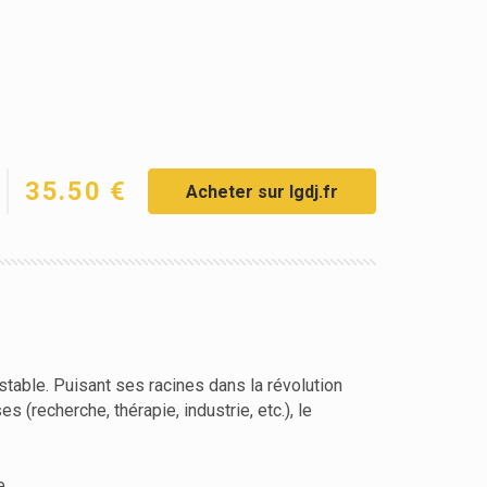
35.50 €
Acheter sur lgdj.fr
estable. Puisant ses racines dans la révolution
 (recherche, thérapie, industrie, etc.), le
e.