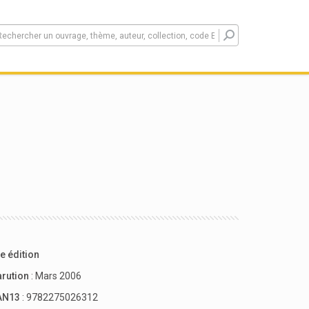
e édition
arution
: Mars 2006
AN13
: 9782275026312