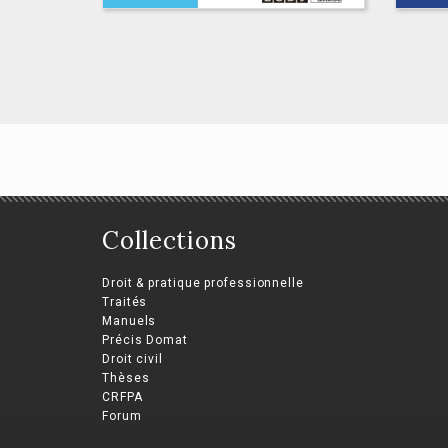
Le tournant des
Collections
méthodes empiriques
en droit ?
Droit & pratique professionnelle
So
Traités
Ariane Amado, Armand
Manuels
Desprairies
Phil
Précis Domat
Droit civil
Thèses
CRFPA
Forum