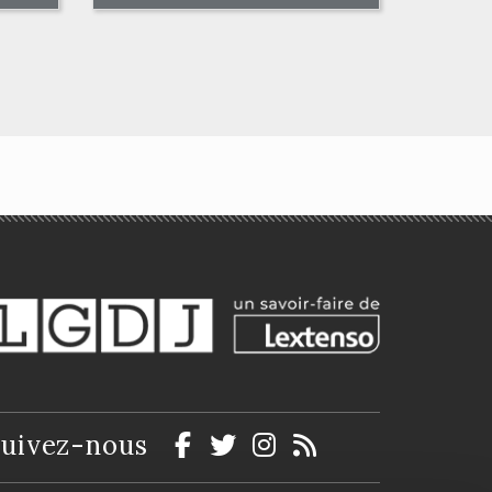
Méthodes du droit
transitoire en matière
ux
civile
Pierre Bon
uivez-nous