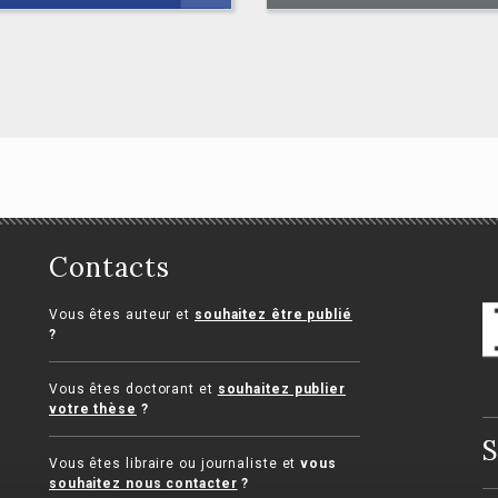
Contacts
L’intérêt général
comme limite aux
Vous êtes auteur et
souhaitez être publié
ciologie politique
droits fondamenta
?
ippe Braud
Jeanne de Dinechin
Vous êtes doctorant et
souhaitez publier
votre thèse
?
S
Vous êtes libraire ou journaliste et
vous
souhaitez nous contacter
?