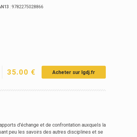
AN13
: 9782275028866
35.00 €
Acheter sur lgdj.fr
rapports d'échange et de confrontation auxquels la
isant peu les savoirs des autres disciplines et se