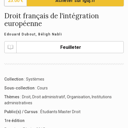
25.00 €
Acheter sur lgdj.fr
Droit français de l'intégration
européenne
Edouard Dubout
,
Béligh Nabli
Feuilleter
Collection
:
Systèmes
Sous-collection
:
Cours
Thèmes
:
Droit
,
Droit administratif
,
Organisation
,
Institutions
administratives
Public(s) / Cursus
:
Étudiants Master Droit
1re édition