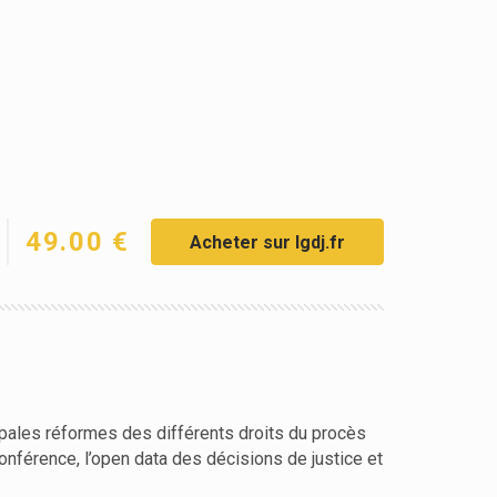
49.00 €
Acheter sur lgdj.fr
ncipales réformes des différents droits du procès
onférence, l’open data des décisions de justice et