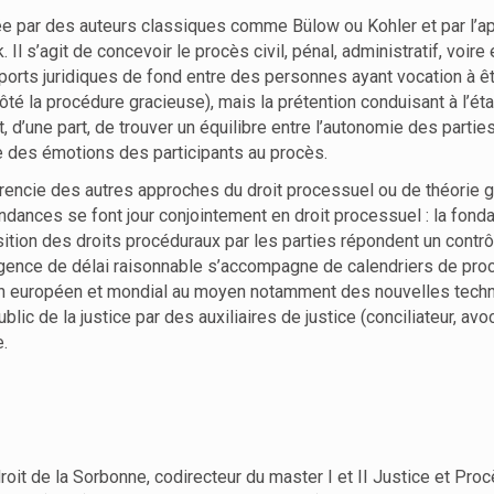
irée par des auteurs classiques comme Bülow ou Kohler et par l’
l s’agit de concevoir le procès civil, pénal, administratif, voi
orts juridiques de fond entre des personnes ayant vocation à êtr
 côté la procédure gracieuse), mais la prétention conduisant à l’é
 d’une part, de trouver un équilibre entre l’autonomie des parties et
te des émotions des participants au procès.
érencie des autres approches du droit processuel ou de théorie g
endances se font jour conjointement en droit processuel : la fondam
isition des droits procéduraux par les parties répondent un contrô
xigence de délai raisonnable s’accompagne de calendriers de proc
 plan européen et mondial au moyen notamment des nouvelles techno
c de la justice par des auxiliaires de justice (conciliateur, avoca
e.
roit de la Sorbonne, codirecteur du master I et II Justice et Pr