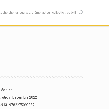
 édition
arution
: Décembre 2022
AN13
: 9782275090382