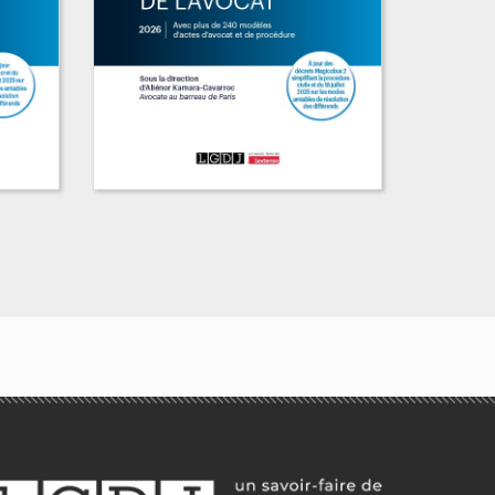
Guide pratique de
procédure à l'usage
de l'avocat
Aliénor Kamara-Cavarroc