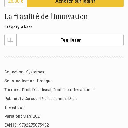
26.00 €
Acheter sur lgdj.fr
La fiscalité de l'innovation
Grégory Abate
Feuilleter
Collection
:
Systèmes
Sous-collection
:
Pratique
Thèmes
:
Droit
,
Droit fiscal
,
Droit fiscal des affaires
Public(s) / Cursus
:
Professionnels Droit
1re édition
Parution
: Mars 2021
EAN13
: 9782275075952