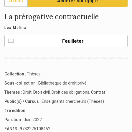
70.00 €
Acheter sur lgdj.fr
La prérogative contractuelle
Léa Molina
Feuilleter
Collection
:
Thèses
Sous-collection
:
Bibliothèque de droit privé
Thèmes
:
Droit
,
Droit civil
,
Droit des obligations
,
Contrat
Public(s) / Cursus
:
Enseignants chercheurs (Thèses)
1re édition
Parution
: Juin 2022
EAN13
: 9782275108452